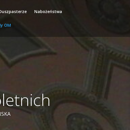
Duszpasterze
Nabożeństwa
dy OM
letnich
ŃSKA