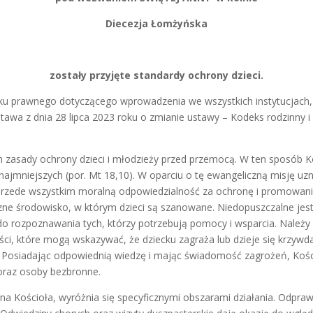
Diecezja Łomżyńska
zostały przyjęte standardy ochrony dzieci.
ku prawnego dotyczącego wprowadzenia we wszystkich instytucjach, w
awa z dnia 28 lipca 2023 roku o zmianie ustawy – Kodeks rodzinny i
h zasady ochrony dzieci i młodzieży przed przemocą. W ten sposób K
 najmniejszych (por. Mt 18,10). W oparciu o tę ewangeliczną misję uzn
 przede wszystkim moralną odpowiedzialność za ochronę i promowanie
czne środowisko, w którym dzieci są szanowane. Niedopuszczalne je
o rozpoznawania tych, którzy potrzebują pomocy i wsparcia. Należ
ci, które mogą wskazywać, że dziecku zagraża lub dzieje się krzywda
. Posiadając odpowiednią wiedzę i mając świadomość zagrożeń, Ko
i oraz osoby bezbronne.
a Kościoła, wyróżnia się specyficznymi obszarami działania. Odpraw