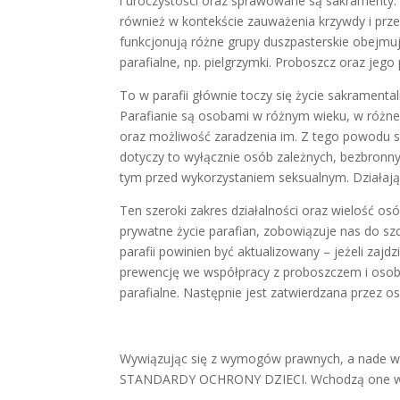
i uroczystości oraz sprawowane są sakramenty. 
również w kontekście zauważenia krzywdy i prze
funkcjonują różne grupy duszpasterskie obejmując
parafialne, np. pielgrzymki. Proboszcz oraz jego
To w parafii głównie toczy się życie sakramenta
Parafianie są osobami w różnym wieku, w różnej
oraz możliwość zaradzenia im. Z tego powodu st
dotyczy to wyłącznie osób zależnych, bezbronny
tym przed wykorzystaniem seksualnym. Działają 
Ten szeroki zakres działalności oraz wielość o
prywatne życie parafian, zobowiązuje nas do 
parafii powinien być aktualizowany – jeżeli za
prewencję we współpracy z proboszczem i oso
parafialne. Następnie jest zatwierdzana przez o
Wywiązując się z wymogów prawnych, a nade ws
STANDARDY OCHRONY DZIECI. Wchodzą one w życ