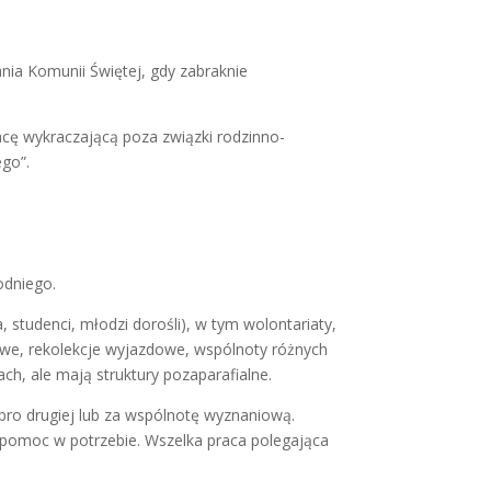
nia Komunii Świętej, gdy zabraknie
racę wykraczającą poza związki rodzinno-
ego”.
odniego.
 studenci, młodzi dorośli), w tym wolontariaty,
we, rekolekcje wyjazdowe, wspólnoty różnych
ach, ale mają struktury pozaparafialne.
obro drugiej lub za wspólnotę wyznaniową.
i pomoc w potrzebie. Wszelka praca polegająca