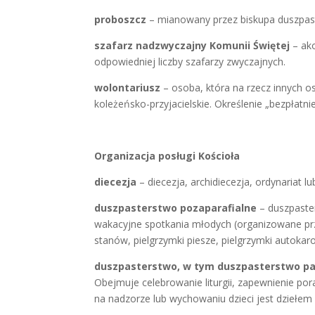
proboszcz
– mianowany przez biskupa duszpaste
szafarz nadzwyczajny Komunii Świętej
– ak
odpowiedniej liczby szafarzy zwyczajnych.
wolontariusz
– osoba, która na rzecz innych o
koleżeńsko-przyjacielskie. Określenie „bezpłatn
Organizacja posługi Kościoła
diecezja
– diecezja, archidiecezja, ordynariat 
duszpasterstwo pozaparafialne
– duszpaste
wakacyjne spotkania młodych (organizowane pr
stanów, pielgrzymki piesze, pielgrzymki autokaro
duszpasterstwo, w tym duszpasterstwo pa
Obejmuje celebrowanie liturgii, zapewnienie po
na nadzorze lub wychowaniu dzieci jest dziełem