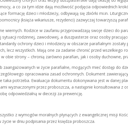
Odwiedziny chorych oraz wizyty duszpasterskie dają okazję do wglądu 
mocy, a co za tym idzie dają możliwość podjęcia odpowiednich krokó
e formację dzieci i młodzieży, odbywają się zbiórki mi.in. Liturgiczn
 pomocnicy (księża wikariusze, rezydenci) zazwyczaj towarzyszą parafi
lne wiernych. Rodzice w zaufaniu przyprowadzają swoje dzieci do para
 sytuacji rodzinnej, zawodowej, a duszpasterze oraz osoby pracujące
andardy ochrony dzieci i młodzieży w obszarze parafialnym zostały 
ch, lecz wszystkich. Mają one za zadanie chronić przed wszelkiego 
w obie strony – chronią zarówno parafian, jak i osoby duchowne, pra
sób zaangażowanych w życie parafialne, mogących mieć dostęp do dzi
szczegółowego opracowania zasad ochronnych. Dokument zawierający 
jdzie taka potrzeba. Ewaluacja dokumentu dokonywana jest w danej p
bami wyznaczonymi przez proboszcza, a następnie konsultowana z
sobę odpowiedzialną w diecezji za prewencję.
zystko z wymogów moralnych płynących z ewangelicznej misji Kościo
ie w dniu podpisania przez księdza proboszcza.